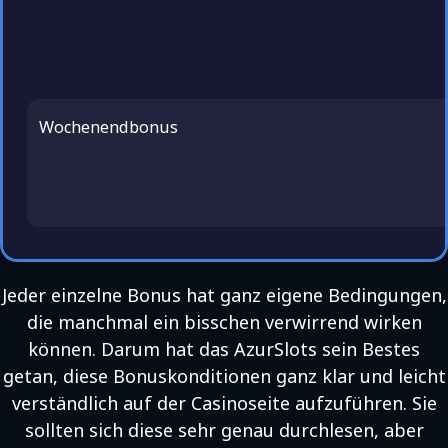
Wochenendbonus
Jeder einzelne Bonus hat ganz eigene Bedingungen,
die manchmal ein bisschen verwirrend wirken
können. Darum hat das AzurSlots sein Bestes
getan, diese Bonuskonditionen ganz klar und leicht
verständlich auf der Casinoseite aufzuführen. Sie
sollten sich diese sehr genau durchlesen, aber