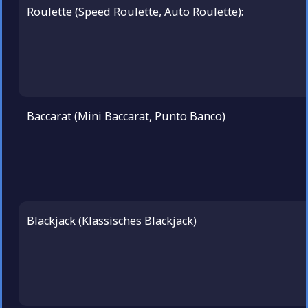
Roulette (Speed Roulette, Auto Roulette):
Baccarat (Mini Baccarat, Punto Banco)
Blackjack (Klassisches Blackjack)