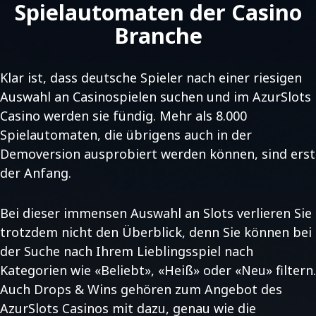
Spielautomaten der Casino
Branche
Klar ist, dass deutsche Spieler nach einer riesigen
Auswahl an Casinospielen suchen und im AzurSlots
Casino werden sie fündig. Mehr als 8.000
Spielautomaten, die übrigens auch in der
Demoversion ausprobiert werden können, sind erst
der Anfang.
Bei dieser immensen Auswahl an Slots verlieren Sie
trotzdem nicht den Überblick, denn Sie können bei
der Suche nach Ihrem Lieblingsspiel nach
Kategorien wie «Beliebt», «Heiß» oder «Neu» filtern.
Auch Drops & Wins gehören zum Angebot des
AzurSlots Casinos mit dazu, genau wie die