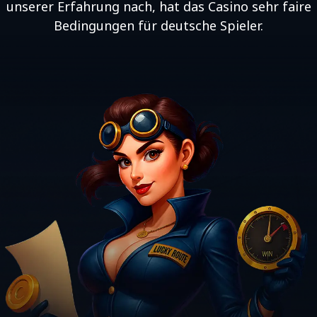
unserer Erfahrung nach, hat das Casino sehr faire
Bedingungen für deutsche Spieler.