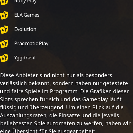
Ruby Play
ELA Games
Evolution
Pragmatic Play
Yggdrasil
Diese Anbieter sind nicht nur als besonders
verlässlich bekannt, sondern haben nur getestete
und faire Spiele im Programm. Die Grafiken dieser
Slots sprechen für sich und das Gameplay läuft
flüssig und überzeugend. Um einen Blick auf die
Auszahlungsraten, die Einsätze und die jeweils
beliebtesten Spielautomaten zu werfen, haben wir
eine Übersicht für Sie ausgearbeitet: