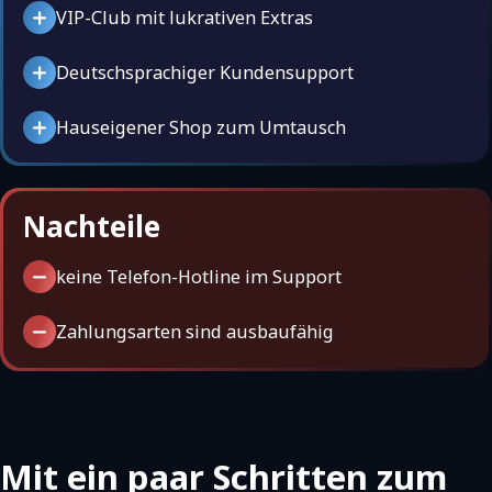
VIP-Club mit lukrativen Extras
Deutschsprachiger Kundensupport
Hauseigener Shop zum Umtausch
Nachteile
keine Telefon-Hotline im Support
Zahlungsarten sind ausbaufähig
Mit ein paar Schritten zum