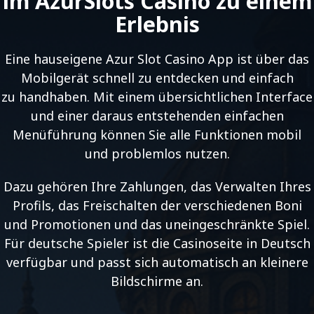
im AzurSlots Casino zu einem
Erlebnis
Eine hauseigene Azur Slot Casino App ist über das
Mobilgerät schnell zu entdecken und einfach
zu handhaben. Mit einem übersichtlichen Interface
und einer daraus entstehenden einfachen
Menüführung können Sie alle Funktionen mobil
und problemlos nutzen.
Dazu gehören Ihre Zahlungen, das Verwalten Ihres
Profils, das Freischalten der verschiedenen Boni
und Promotionen und das uneingeschränkte Spiel.
Für deutsche Spieler ist die Casinoseite in Deutsch
verfügbar und passt sich automatisch an kleinere
Bildschirme an.