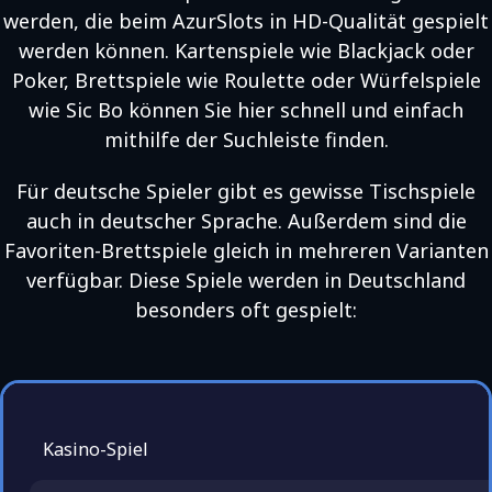
werden, die beim AzurSlots in HD-Qualität gespielt
werden können. Kartenspiele wie Blackjack oder
Poker, Brettspiele wie Roulette oder Würfelspiele
wie Sic Bo können Sie hier schnell und einfach
mithilfe der Suchleiste finden.
Für deutsche Spieler gibt es gewisse Tischspiele
auch in deutscher Sprache. Außerdem sind die
Favoriten-Brettspiele gleich in mehreren Varianten
verfügbar. Diese Spiele werden in Deutschland
besonders oft gespielt:
Kasino-Spiel