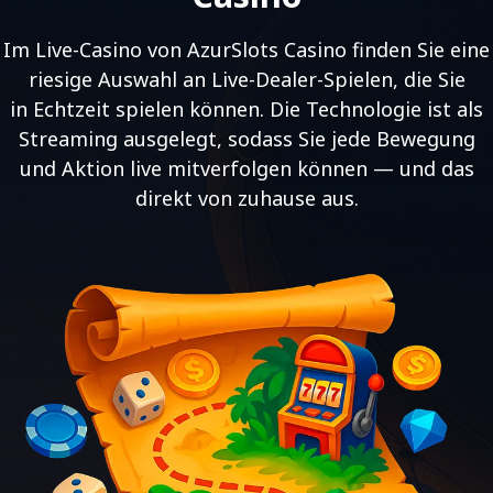
Im Live-Casino von AzurSlots Casino finden Sie eine
riesige Auswahl an Live-Dealer-Spielen, die Sie
in Echtzeit spielen können. Die Technologie ist als
Streaming ausgelegt, sodass Sie jede Bewegung
und Aktion live mitverfolgen können — und das
direkt von zuhause aus.